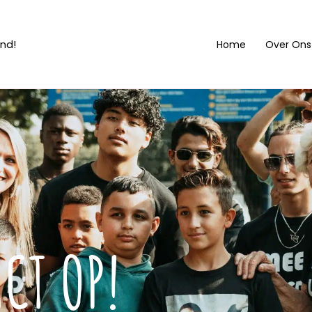
and!
Home
Over Ons
CT OP!