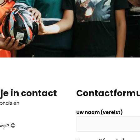
e in contact
Contactformu
onals en
Uw naam (vereist)
wijk? 😉