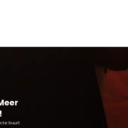
 Meer
!
ecte buurt